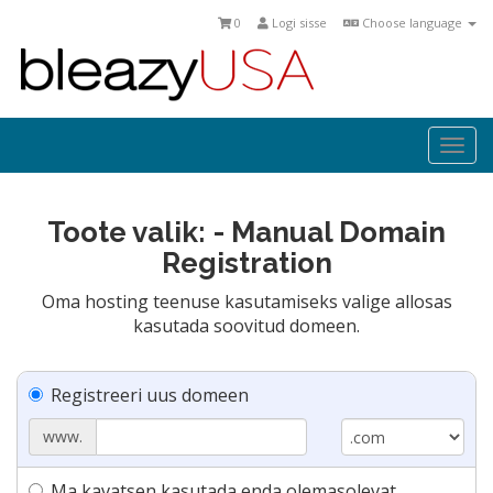
0
Logi sisse
Choose language
Togg
navi
Toote valik: - Manual Domain
Registration
Oma hosting teenuse kasutamiseks valige allosas
kasutada soovitud domeen.
Registreeri uus domeen
www.
Ma kavatsen kasutada enda olemasolevat