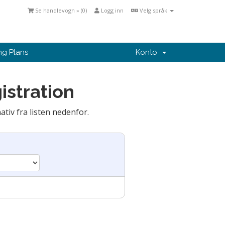
Se handlevogn » (
0
)
Logg inn
Velg språk
ng Plans
Konto
istration
ativ fra listen nedenfor.