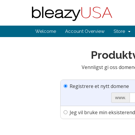
Welcome
Account Overview
Store
Produktv
Vennligst gi oss domenet
Registrere et nytt domene
www.
Jeg vil bruke min eksistere