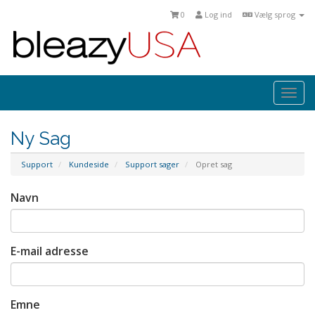
0
Log ind
Vælg sprog
Togg
navi
Ny Sag
Support
Kundeside
Support sager
Opret sag
Navn
E-mail adresse
Emne