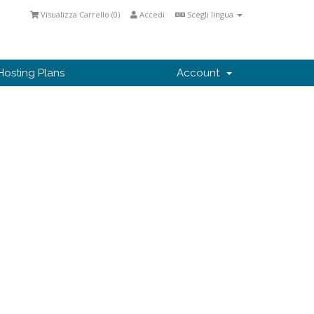
Visualizza Carrello (
0
)
Accedi
Scegli lingua
Hosting Plans
Account