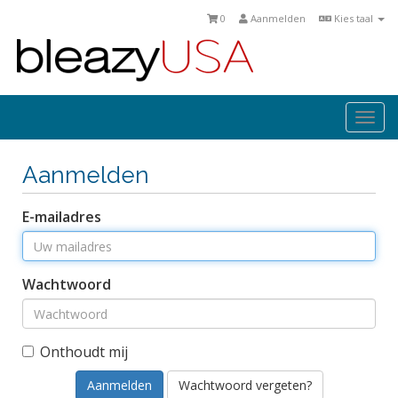
0
Aanmelden
Kies taal
Togg
navi
Aanmelden
E-mailadres
Wachtwoord
Onthoudt mij
Wachtwoord vergeten?