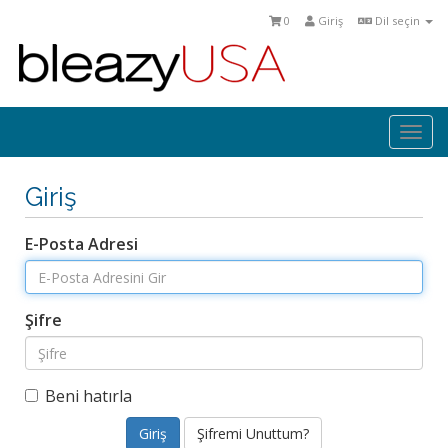
0
Giriş
Dil seçin
Togg
navi
Giriş
E-Posta Adresi
Şifre
Beni hatırla
Şifremi Unuttum?