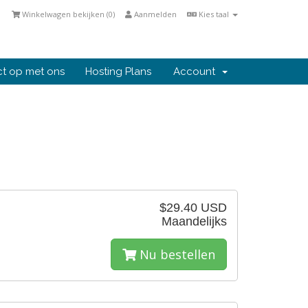
Winkelwagen bekijken (
0
)
Aanmelden
Kies taal
t op met ons
Hosting Plans
Account
$29.40 USD
Maandelijks
Nu bestellen